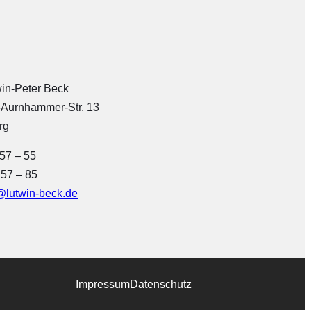
win-Peter Beck
-Aurnhammer-Str. 13
rg
 57 – 55
 57 – 85
@lutwin-beck.de
Impressum
Datenschutz